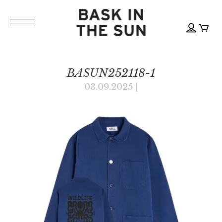
BASUN252118-1
03.09.2025
|