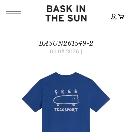
BASUN261549-2
09.03.2026
|