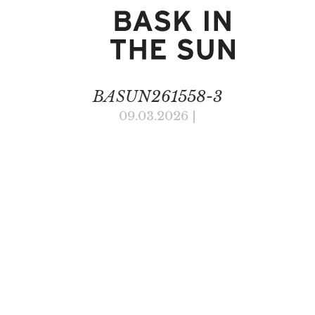
BASUN261558-3
09.03.2026
|