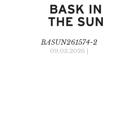
BASUN261574-2
09.03.2026
|