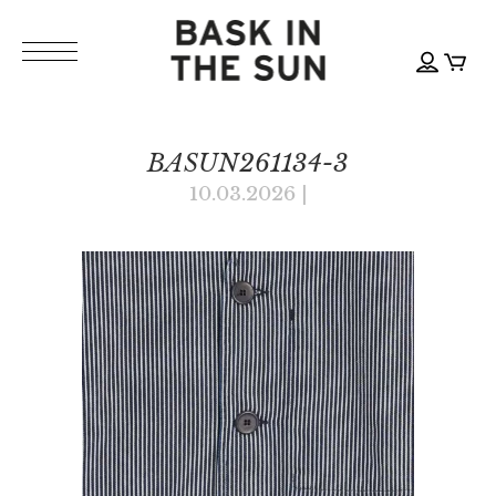
BASUN261134-3
10.03.2026
|