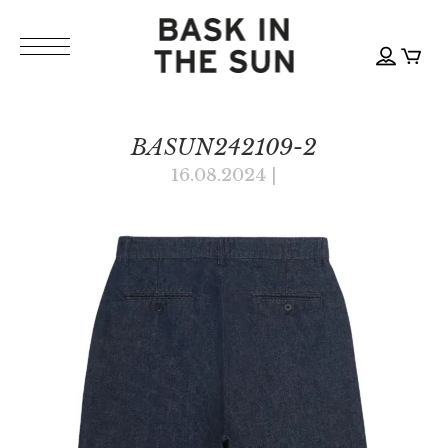
BASUN242109-2
16.08.2024
|