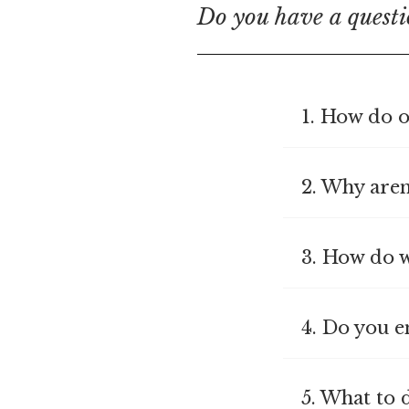
Do you have a questi
1. How do o
2. Why aren
3. How do w
4. Do you e
5. What to 