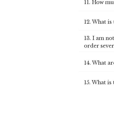
11. How muc
12. What is
13. I am no
order sever
14. What ar
15. What is