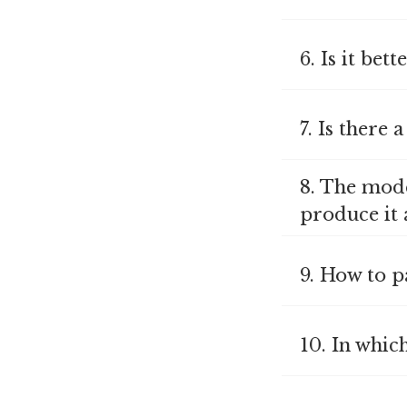
6. Is it bet
7. Is there 
8. The mode
produce it 
9. How to p
10. In whic