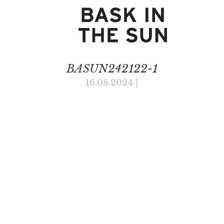
BASUN242122-1
16.08.2024
|