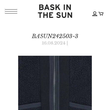
BASUN242503-3
16.08.2024
|