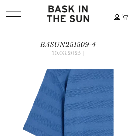
BASUN251509-4
10.03.2025
|