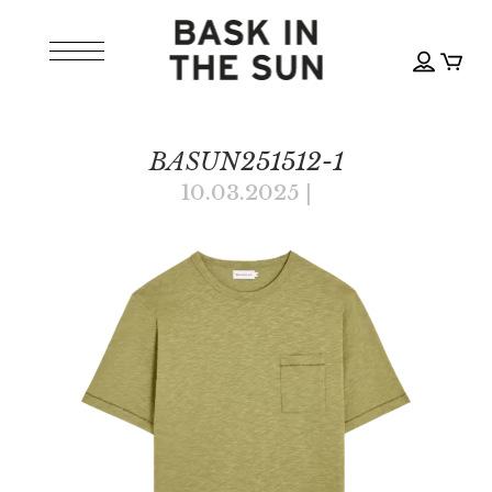
BASUN251512-1
10.03.2025
|