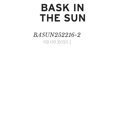
BASUN252216-2
02.09.2025
|