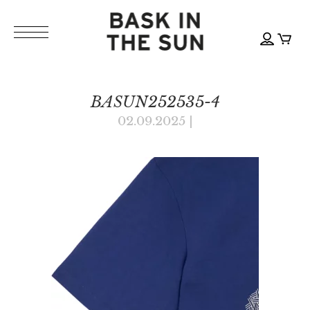
BASUN252535-4
02.09.2025
|