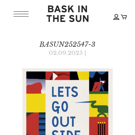
BASUN252547-3
02.09.2025
|