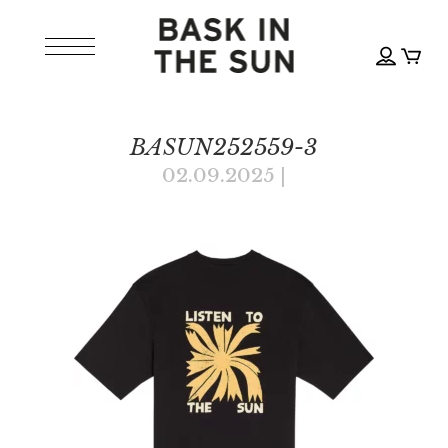
BASUN252559-3
02.09.2025
|