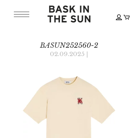
BASUN252560-2
02.09.2025
|