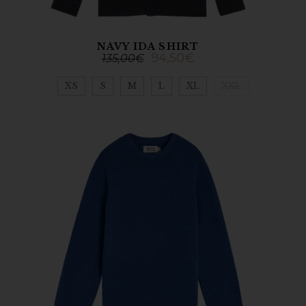
NAVY IDA SHIRT
94,50
€
135,00
€
XS
S
M
L
XL
XXL