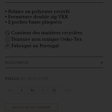
• Polaire en polyester recyclé
• Fermeture double zip YKK
• 2 poches basse plaquées
Contient des matières recyclées
Teinture non toxique Oeko-Tex
Fabriqué au Portugal
PLUS D'INFOS
TAILLE
:
NO SELECTION
XS
S
M
L
XL
XXL
AJOUTER AU PANIER