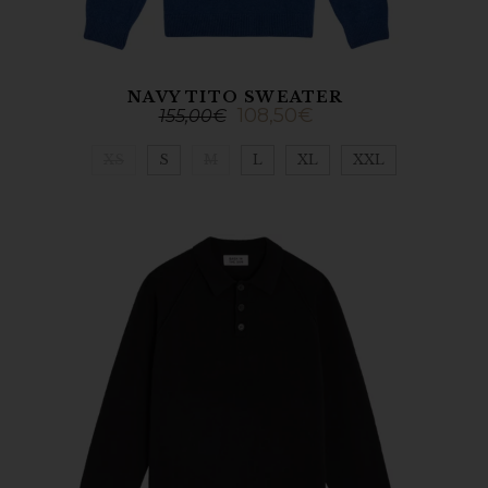
NAVY TITO SWEATER
108,50
€
155,00
€
XS
S
M
L
XL
XXL