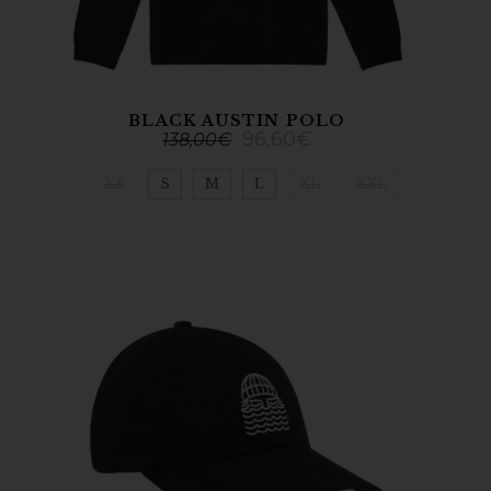
BLACK AUSTIN POLO
96,60
€
138,00
€
XS
S
M
L
XL
XXL