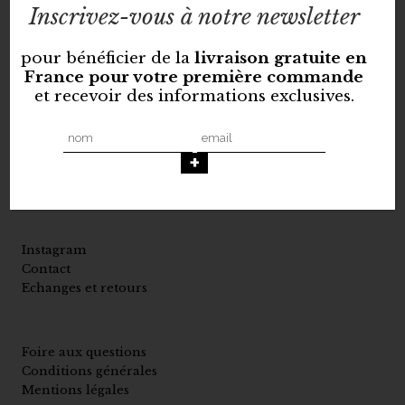
Inscrivez-vous à notre newsletter
pour bénéficier de la
livraison gratuite en
France pour votre première commande
et recevoir des informations exclusives.
PURPLE
PURPLE
HEART CAP
WAVES SWEAT
58,00
€
90,00
€
Instagram
Contact
Echanges et retours
Foire aux questions
Conditions générales
Mentions légales