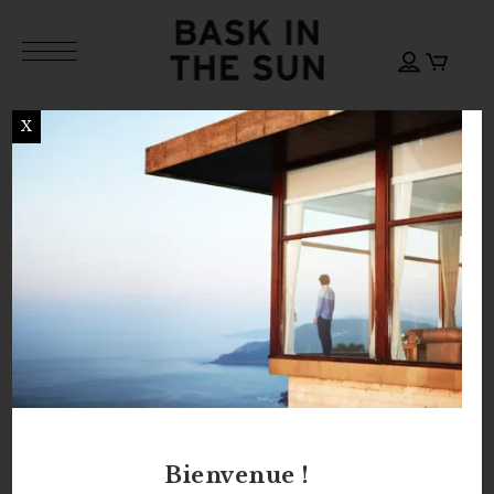
X
PURPLE DABI
PURPLE
SHIRT
HEART TEE
115,00
€
50,00
€
Bienvenue !