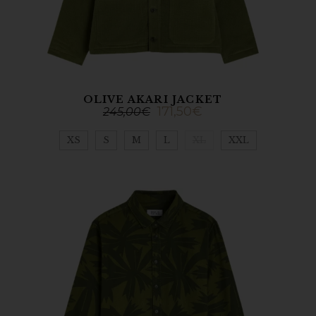
OLIVE AKARI JACKET
171,50
€
245,00
€
XS
S
M
L
XL
XXL