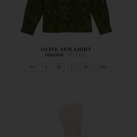
OLIVE SUN SHIRT
110,60
€
158,00
€
XS
S
M
L
XL
XXL