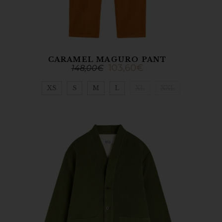
CARAMEL MAGURO PANT
103,60
€
148,00
€
XS
S
M
L
XL
XXL