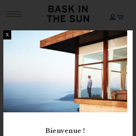
X
CLAY AIORA
KRAFT HOKI
JACKET
JACKET
189,00
€
138,00
€
Bienvenue !