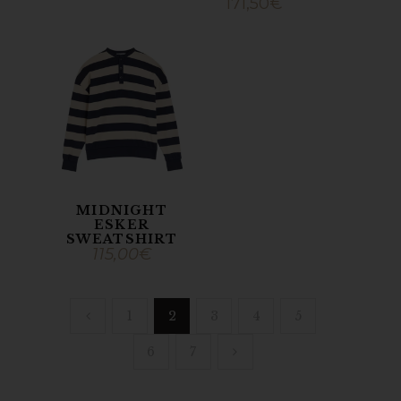
171,50
€
MIDNIGHT
ESKER
SWEATSHIRT
115,00
€
1
2
3
4
5
6
7