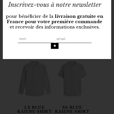
Inscrivez-vous à notre newsletter
pour bénéficier de la
livraison gratuite en
France pour votre première commande
et recevoir des informations exclusives.
MIDNIGHT
OLIVE
HOKI JACKET
OIHANA SHIRT
138,00
€
135,00
€
LS BLUE
SS BLUE
KAIENE SHIRT
KAIENE SHIRT