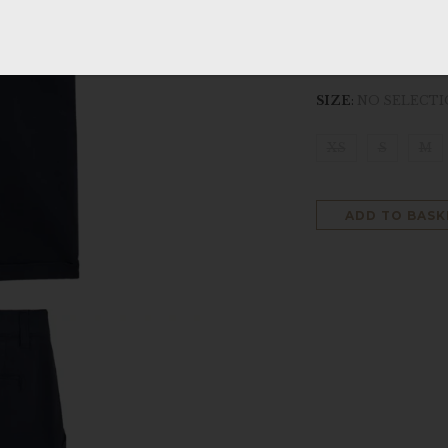
MORE INFO
SIZE
:
NO SELECT
XS
S
M
ADD TO BASK