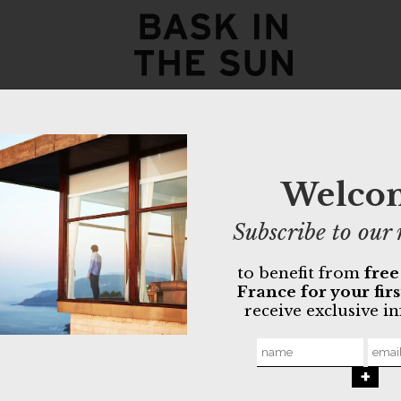
midnight
145,00
€
Welco
• Coupe ample
• Toile ripsto
• Une poche go
Subscribe to our 
ceinture
• Un ourlet en
to benefit from
free
France for your fir
GOTS organ
receive exclusive i
Non-toxic O
Made in Por
Emballa