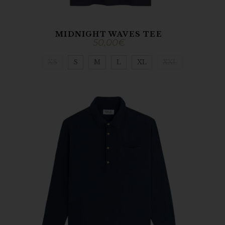
MIDNIGHT WAVES TEE
50,00
€
XS
S
M
L
XL
XXL