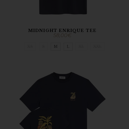
MIDNIGHT ENRIQUE TEE
58,00
€
XS
S
M
L
XL
XXL