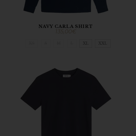
NAVY CARLA SHIRT
135,00
€
XS
S
M
L
XL
XXL