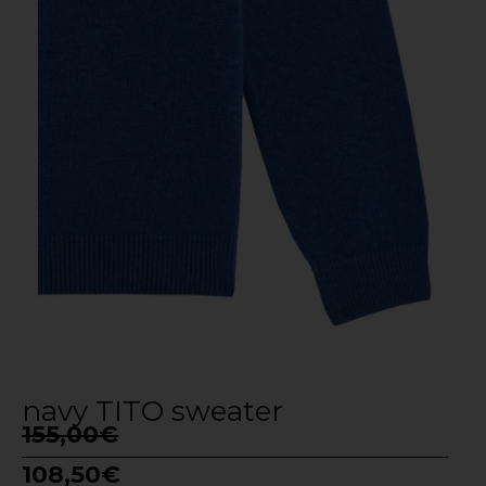
navy TITO sweater
155,00
€
108,50
€