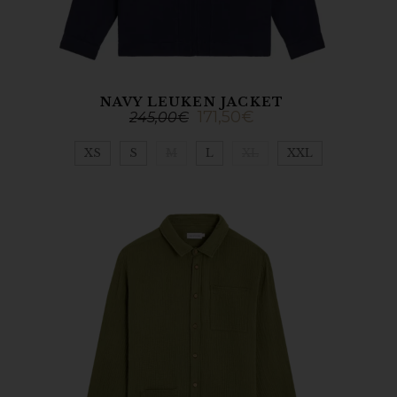
NAVY LEUKEN JACKET
171,50
€
245,00
€
XS
S
M
L
XL
XXL