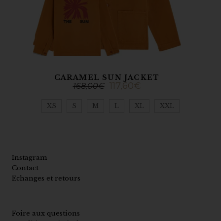
CARAMEL SUN JACKET
117,60
€
168,00
€
XS
S
M
L
XL
XXL
Instagram
Contact
Echanges et retours
Foire aux questions