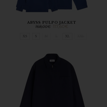
ABYSS PULPO JACKET
117,60
€
168,00
€
XS
S
M
L
XL
XXL