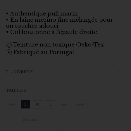
• Authentique pull marin
• En laine mérino fine mélangée pour
un toucher adouci
• Col boutonné à l’épaule droite
Teinture non toxique Oeko-Tex
Fabriqué au Portugal
PLUS D'INFOS
TAILLE
:
S
XS
S
M
L
XL
XXL
Clear
En stock