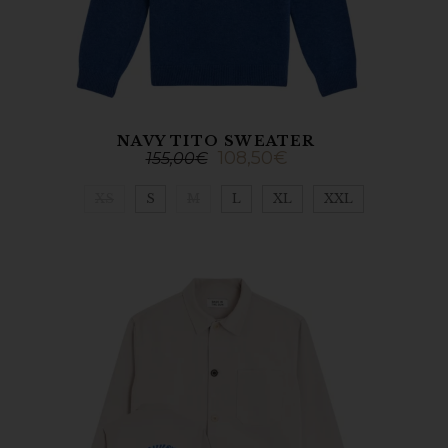
NAVY TITO SWEATER
108,50
€
155,00
€
XS
S
M
L
XL
XXL