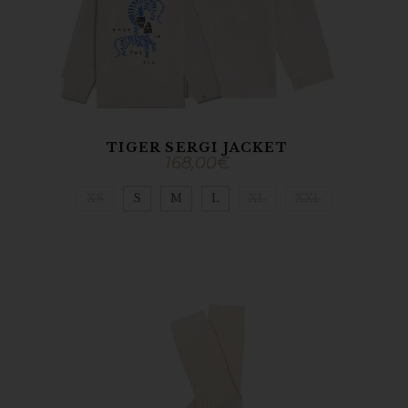
TIGER SERGI JACKET
168,00
€
XS
S
M
L
XL
XXL