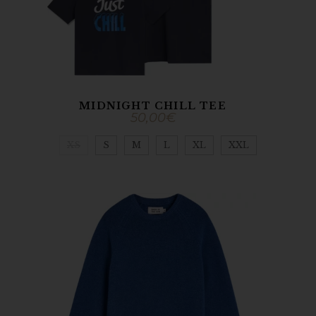
MIDNIGHT CHILL TEE
50,00
€
XS
S
M
L
XL
XXL