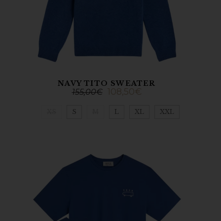
NAVY TITO SWEATER
108,50
€
155,00
€
XS
S
M
L
XL
XXL