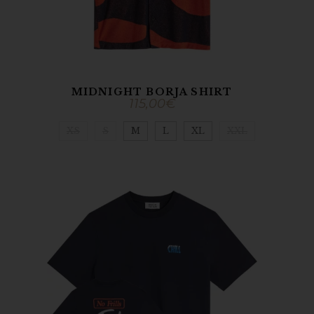
MIDNIGHT BORJA SHIRT
115,00
€
XS
S
M
L
XL
XXL